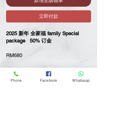
新增至購物車
立即付款
2025 新年 全家福 family Special
package 50% 订金
RM680
•
总4 张精修照片，包括相框
Phone
Facebook
Whatsapp
•
自备拍摄1 套服装拍摄
•
4 张精修 全家福 室内拍摄
同款4R照片-4张
•
1张8x12 （8R）桌面照
•
1张10x12（10R）桌面照
•
1张6x18 相框