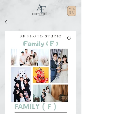
ME
NU