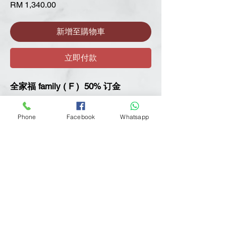
價
RM 1,340.00
格
新增至購物車
立即付款
全家福 family ( F ) 50% 订金
RM 2680
Phone
Facebook
Whatsapp
** 适合 2 到 6 人数 家庭拍摄
** 20张 全家福, 制作 5张相框
** 1 本相本
拍摄 3 套服装拍摄
2 套自备服装拍摄
1 套AF提供婚纱,西装拍摄
20 张全家福精修
室内拍摄