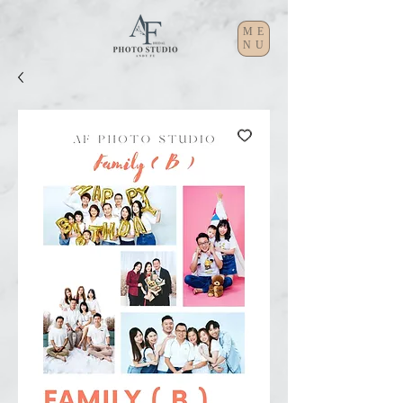
ME
NU