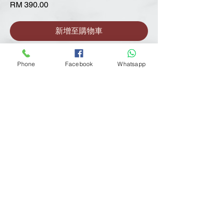
價
RM 390.00
格
新增至購物車
立即付款
Phone
Facebook
Whatsapp
全家福 family ( B ) 50% 订金
RM780
3 张全家福精修，3 张相框
* 1 套自备服装拍摄
* 3 张全家福精修
* 室内拍摄
* 1 张 8x12 (8R) 桌面照
* 1 张 10x12 (10R) 桌面照
* 1 张 11x14 (11R) 桌面照
* 3 张 4R照片