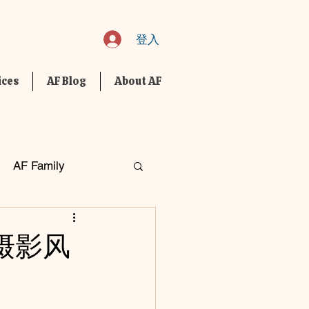
登入
ices
AF Blog
About AF
AF Family
摄影风