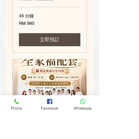
45 分鐘
980
RM 980
Malaysian
ringgits
立即預訂
Phone
Facebook
Whatsapp
RM1580- Now!!
Limitted offer
RM1380