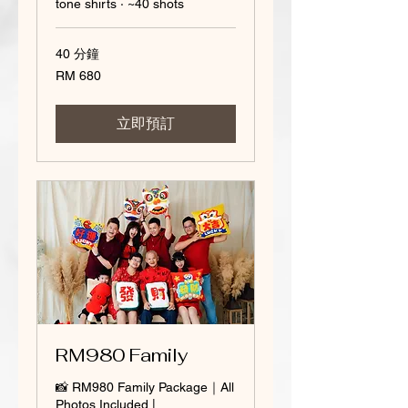
tone shirts · ~40 shots
40 分鐘
680
RM 680
Malaysian
ringgits
立即預訂
RM980 Family
📸 RM980 Family Package｜All
Photos Included |