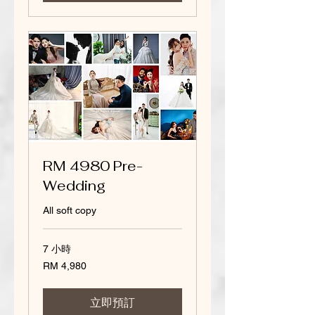
RM 4980 Pre-
Wedding
All soft copy
7 小時
4,980
RM 4,980
Malaysian
ringgits
立即預訂