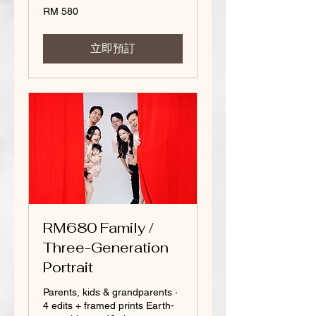
580
RM 580
Malaysian
ringgits
立即預訂
RM680 Family /
Three-Generation
Portrait
Parents, kids & grandparents ·
4 edits + framed prints Earth-