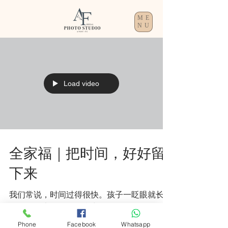
ME
NU
Load video
全家福｜把时间，好好留
下来
我们常说，时间过得很快。孩子一眨眼就长大
了，爸妈也在不知不觉中，多了几道笑纹。
有些瞬间，当下看似平凡，却会在多年以后，
Phone
Facebook
Whatsapp