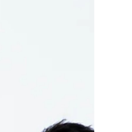
Photo Studio 摄影师 Andy Fu 的作品魅力—— 他
始终相信， 真正的好照片，不追潮流，而是
超越时间。 ❤️ 一张照片的力量：十年依然动
人 当你翻开十年前的婚纱照，依然会被那份
“真实的爱”打动。没有夸张的姿势，没有过度
修图，只有当下最真挚的表情、最自然的拥
抱。Andy Fu 说：“摄影最珍贵的，是时间过去
后，情感仍然能被感受到。” 这正是 AF Photo
Studio 的拍摄理念——用镜头记录每一对新人
的灵魂与连结，而不是追求一时的时尚。 📷
光影与构图的艺术：让照片更耐看 Andy Fu 擅
长掌握光线的层次感与人物间的氛围。他在拍
摄中注重自然光与细腻构图的结合，让照片即
使过了十年，依旧拥有 “电影感”与“永恒感” 。
每个场景的布光、每一个转身的眼神，都经过
专业的节奏安排——不只是拍照，而是在创造