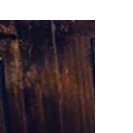
成为最想一再回放的画面。 而全家福，正是
那份 能把时间定格下来的礼物 。 为什么要拍
全家福？ 生活总是很忙。忙着工作、忙着接
送孩子、忙着安排日常。等到真正想留下些什
么时，才发现许多重要的时刻，已经悄悄溜
走。 全家福，从来不只是拍一张照片。它是
一种回忆的见证，是一份可以反复回味、珍藏
一生的情感。 当多年后再翻开这一张全家
福，你会想起当时的笑声、拥抱与温度，甚至
想起那天聊了什么、一起做了什么。 、 为什
么选择 AF Photo Studio ？ 在 AF Photo Studio
，我们始终相信：最动人的全家福，不是站得
多整齐，而是相处得多真实。 我们会引导你
们轻松、自然地互动。笑，是不刻意的；拥
抱，是发自内心的。这样的画面，才真正属于
一家人。 🌟 宽敞摄影棚，适合大小家庭拍摄
我们的摄影棚空间舒适宽敞，可轻松容纳 20
人以上的大家庭 。无论是三代同堂、难得团
聚的家族，或是小家庭的年度纪念，都能在自