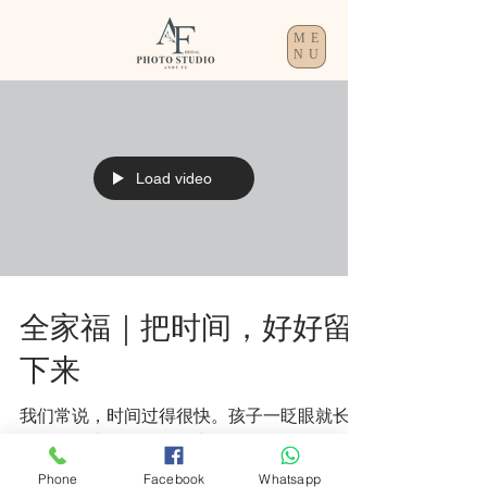
ME
NU
Load video
全家福｜把时间，好好留
下来
我们常说，时间过得很快。孩子一眨眼就长大
了，爸妈也在不知不觉中，多了几道笑纹。
有些瞬间，当下看似平凡，却会在多年以后，
Phone
Facebook
Whatsapp