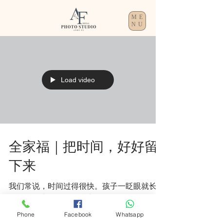
ME
NU
Load video
全家福｜把时间，好好留
下来
我们常说，时间过得很快。孩子一眨眼就长大
了，爸妈也在不知不觉中，多了几道笑纹。
有些瞬间，当下看似平凡，却会在多年以后，
Phone
Facebook
Whatsapp