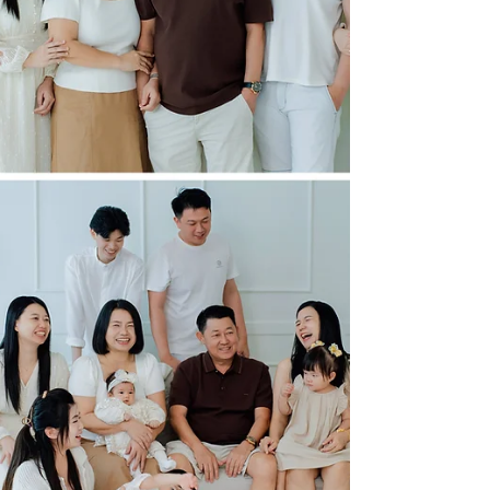
证 一张全家福，就像一本时间的书。当孩子
长大后翻开，它会告诉他：“你从来不是一个
人长大的，我们都在你身边。” 这份回忆，比
任何礼物都珍贵。因为它会陪伴他一辈子。 ✨
在 AF Photo Studio，我们拍的不只是照片 每一
次拍摄，我们都希望帮家人留下能感受到
「爱」的画面。孩子的笑、妈妈的眼神、爸爸
的肩膀，每一个细节都在说：这，就是家。
所以，当你决定拍一张全家福时，其实你是在
为未来留下一份温柔的纪念。 如果您对我们
的服务感兴趣或有任何疑问，请随