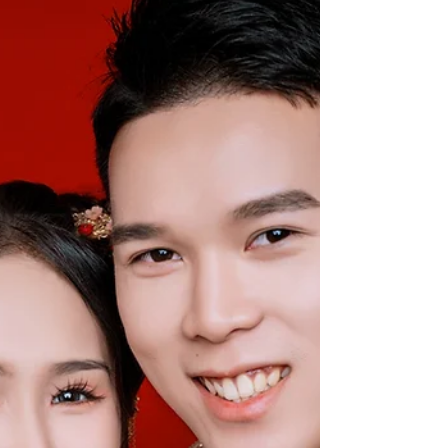
光。 其实，一张全家福，并不需要完美的姿
势、昂贵的服装。它需要的，只是一家人都
在。爸爸轻轻搂着妈妈，孩子靠在怀里，长辈
坐在中间，笑声在镜头前绽放。那一刻，就是
最美的合照。 ❤️ 爱，不需要排练 有时候，照
片里的手势不完美，孩子的表情调皮，可那才
是真实的生活。因为家的模样，本来就不需要
修饰。每一张全家福，都是一个小小的纪念
——纪念我们还在一起的此刻。 📸 我们为什
么要拍全家福？ 当孩子长大，父母白发渐
多；当生活变得忙碌、大家渐渐分散，照片会
成为唯一能让我们回到那个“在一起”的桥梁。
那是一份属于家的记忆，一份只属于你们的温
度。 ✨ AF PHOTO STUDIO 想留住的，不只
是影像，更是家的心。 在 AF Photo Studio，我
们相信，最打动人心的，不是完美的照片，而
是那份真挚的情感。我们喜欢看到一家人自然
地笑、彼此依偎、轻轻相拥。那一瞬