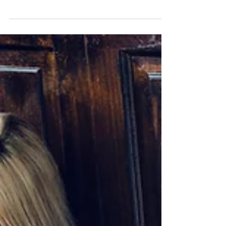
成为最想一再回放的画面。 而全家福，正是
那份 能把时间定格下来的礼物 。 为什么要拍
全家福？ 生活总是很忙。忙着工作、忙着接
送孩子、忙着安排日常。等到真正想留下些什
么时，才发现许多重要的时刻，已经悄悄溜
走。 全家福，从来不只是拍一张照片。它是
一种回忆的见证，是一份可以反复回味、珍藏
一生的情感。 当多年后再翻开这一张全家
福，你会想起当时的笑声、拥抱与温度，甚至
想起那天聊了什么、一起做了什么。 、 为什
么选择 AF Photo Studio ？ 在 AF Photo Studio
，我们始终相信：最动人的全家福，不是站得
多整齐，而是相处得多真实。 我们会引导你
们轻松、自然地互动。笑，是不刻意的；拥
抱，是发自内心的。这样的画面，才真正属于
一家人。 🌟 宽敞摄影棚，适合大小家庭拍摄
我们的摄影棚空间舒适宽敞，可轻松容纳 20
人以上的大家庭 。无论是三代同堂、难得团
聚的家族，或是小家庭的年度纪念，都能在自