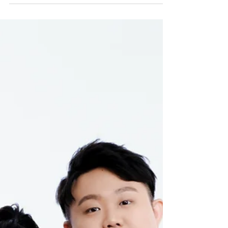
惊艳。 没有老派滤镜，没有复杂修饰，只留
下最纯粹的光影、情感与故事。 这就是 AF
Photo Studio 摄影师 Andy Fu 的作品魅力—— 他
始终相信， 真正的好照片，不追潮流，而是
超越时间。 ❤️ 一张照片的力量：十年依然动
人 当你翻开十年前的婚纱照，依然会被那份
“真实的爱”打动。没有夸张的姿势，没有过度
修图，只有当下最真挚的表情、最自然的拥
抱。Andy Fu 说：“摄影最珍贵的，是时间过去
后，情感仍然能被感受到。” 这正是 AF Photo
Studio 的拍摄理念——用镜头记录每一对新人
的灵魂与连结，而不是追求一时的时尚。 📷
光影与构图的艺术：让照片更耐看 Andy Fu 擅
长掌握光线的层次感与人物间的氛围。他在拍
摄中注重自然光与细腻构图的结合，让照片即
使过了十年，依旧拥有 “电影感”与“永恒感” 。
每个场景的布光、每一个转身的眼神，都经过
专业的节奏安排——不只是拍照，而是在创造