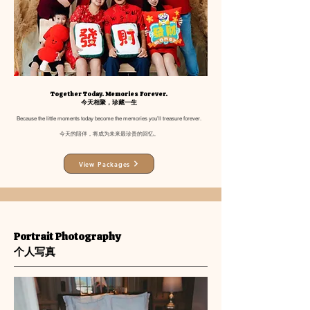
Together Today. Memories Forever.
今天相聚，珍藏一生
Because the little moments today become the memories you’ll treasure forever.
今天的陪伴，将成为未来最珍贵的回忆。
View Packages
Portrait Photography
个人写真