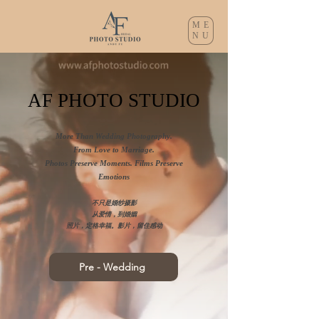
ME
NU
AF PHOTO STUDIO
More Than Wedding Photography.
From Love to Marriage.
Photos Preserve Moments. Films Preserve
Emotions
不只是婚纱摄影
从爱情，到婚姻
照片，定格幸福。影片，留住感动
Pre - Wedding