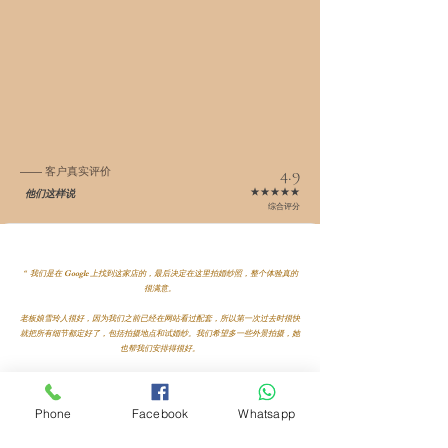
4.9
—— 客户真实评价
★★★★★
他们这样说
综合评分
“ 我们是在 Google 上找到这家店的，最后决定在这里拍婚纱照，整个体验真的
很满意。
老板娘雪玲人很好，因为我们之前已经在网站看过配套，所以第一次过去时很快
就把所有细节都定好了，包括拍摄地点和试婚纱。我们希望多一些外景拍摄，她
也帮我们安排得很好。
我们两个都不太会摆姿势，但摄影师 Andy 很有耐心地指导，也提前分享很多注
意事项和 tips，拍出来的照片我们真的都很喜欢。
Phone
Facebook
Whatsapp
MUA / 助理 Angel 也非常 friendly，一直在旁边逗我们笑，让整个拍摄过程很轻
松，就算是第一次见面也完全不会觉得尴尬。