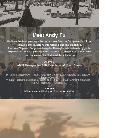
Meet Andy Fu
I believe the best photographs don’t come from perfect poses, but from
genuine smiles, natural interactions, and real emotions.
For over 20 years, I’ve guided couples through a relaxed and enjoyable
experience, creating photographs that are not only beautiful, but filled
with memories they’ll cherish for a lifetime.
Andy Fu
AMPA Photographer (UK) · Founder of AF Photo Studio
我一直相信，最好的照片，不是来自完美的姿势，而是来自最真实的笑容、最自然的互动，
以及发自内心的情感。
二十年来，我始终坚持用轻松自然的方式引导每一对新人，让拍摄不只是留下漂亮的照片，
更成为一段值得回味一生的美好回忆。
Andy Fu
英国 MPA AMPA 摄影师｜AF Photo Studio 创办人